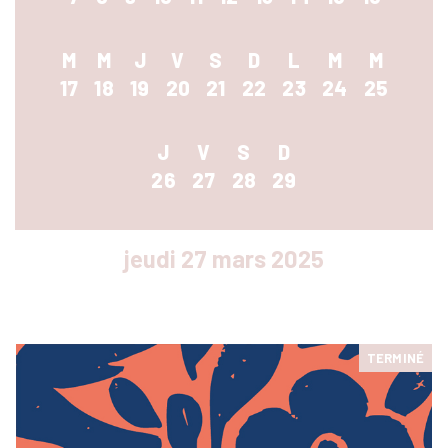
RENCONTRES & LECTURES
SALONS
M
M
J
V
S
D
L
M
M
DANS LES COULISSES DU FESTIVAL
17
18
19
20
21
22
23
24
25
J
V
S
D
26
27
28
29
jeudi 27 mars 2025
TERMINÉ