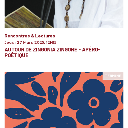
Rencontres & Lectures
Jeudi 27 Mars 2025
,
12H15
AUTOUR DE ZINGONIA ZINGONE - APÉRO-
POÉTIQUE
TERMINÉ