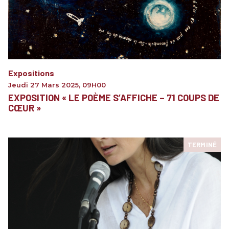
Expositions
Jeudi 27 Mars 2025
,
09H00
EXPOSITION « LE POÈME S’AFFICHE – 71 COUPS DE
CŒUR »
TERMINÉ