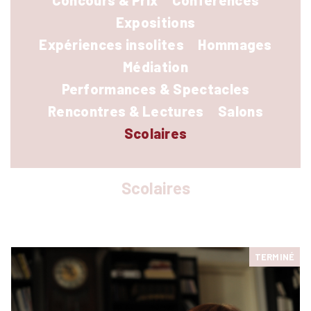
Concours & Prix
Conférences
RENCONTRES & LECTURES
Expositions
SALONS
Expériences insolites
Hommages
DANS LES COULISSES DU FESTIVAL
Médiation
Performances & Spectacles
Rencontres & Lectures
Salons
Scolaires
Scolaires
TERMINÉ