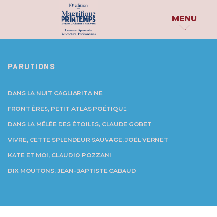
MENU
MAGNIFIQUE
PROGRAMME
PUBLICATIONS
PARUTIONS
PRINTEMPS
PAR DATE
DOSSIER DE PRESS
LE FESTIVAL
DANS LA NUIT CAGLIARITAINE
PAR INVITÉS
PARUTIONS
FRONTIÈRES, PETIT ATLAS POÉTIQUE
QUI SOMMES-NOUS ?
PARTAGE TON HAÏK
PAR
DANS LA MÊLÉE DES ÉTOILES, CLAUDE GOBET
CATÉGORIE
LES PARTENAIRES
EN IMAGES
VIVRE, CETTE SPLENDEUR SAUVAGE, JOËL VERNET
ATELIERS & SCÈNES OUVERTES
ARCHIVES
KATE ET MOI, CLAUDIO POZZANI
CONCOURS & PRIX
CONFÉRENCES
DIX MOUTONS, JEAN-BAPTISTE CABAUD
EXPÉRIENCES INSOLITES
EXPOSITIONS
PERFORMANCES & SPECTACLES
PROJECTIONS