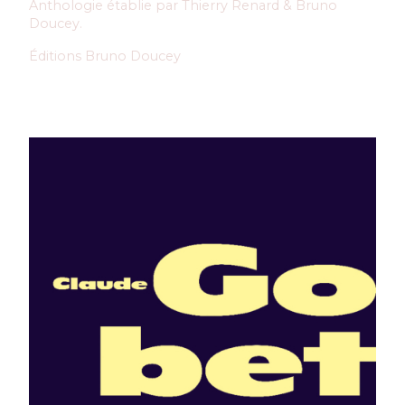
Anthologie établie par Thierry Renard & Bruno
Doucey.
Éditions Bruno Doucey