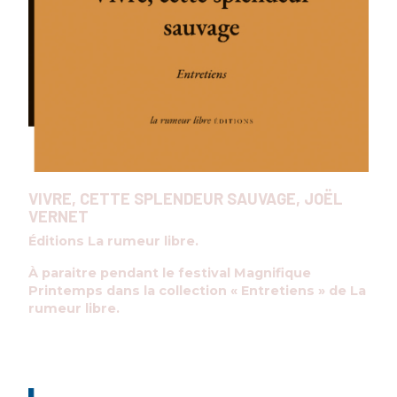
VIVRE, CETTE SPLENDEUR SAUVAGE, JOËL
VERNET
Éditions La rumeur libre.
À paraitre pendant le festival Magnifique
Printemps dans la collection « Entretiens » de La
rumeur libre.