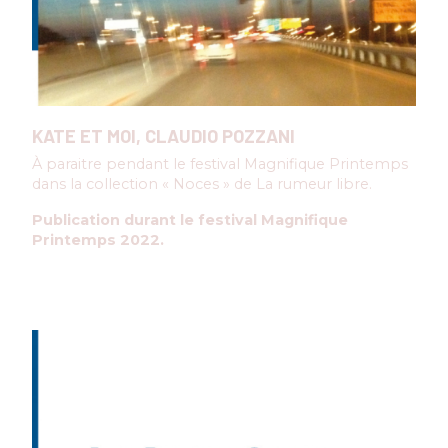
KATE ET MOI, CLAUDIO POZZANI
À paraitre pendant le festival Magnifique Printemps
dans la collection « Noces » de La rumeur libre.
Publication durant le festival Magnifique
Printemps 2022.