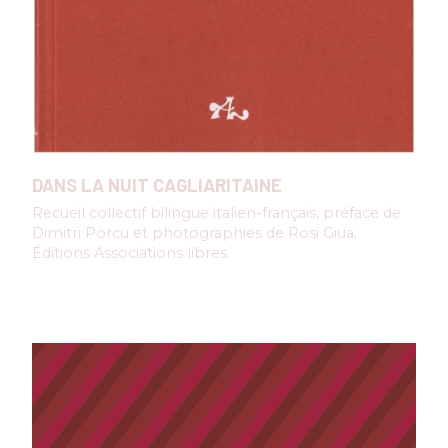
DANS LA NUIT CAGLIARITAINE
Recueil collectif bilingue italien-français, préface de
Dimitri Porcu et photographies de Rosi Giua.
Éditions Associations libres.