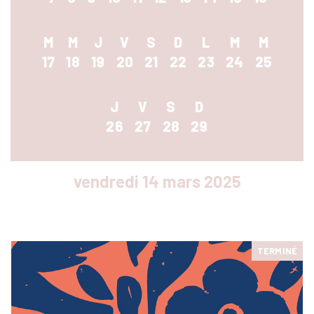
RENCONTRES & LECTURES
SALONS
M
M
J
V
S
D
L
M
M
DANS LES COULISSES DU FESTIVAL
17
18
19
20
21
22
23
24
25
J
V
S
D
26
27
28
29
vendredi 14 mars 2025
TERMINÉ