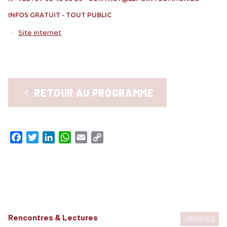
RENCONTRES & LECTURES
INFOS GRATUIT - TOUT PUBLIC
SALONS
Site internet
DANS LES COULISSES DU FESTIVAL
RETOUR AU PROGRAMME
Facebook
Twitter
LinkedIn
WhatsApp
Email
Copy
Link
Rencontres & Lectures
ARCHIVES