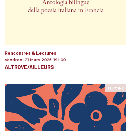
Rencontres & Lectures
Vendredi 21 Mars 2025
,
19H00
ALTROVE/AILLEURS
TERMINÉ