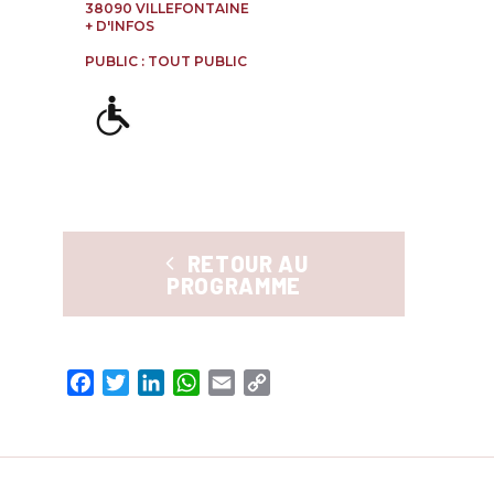
ngonia
38090 VILLEFONTAINE
+ D'INFOS
ngone
PUBLIC : TOUT PUBLIC
RETOUR AU
PROGRAMME
Facebook
Twitter
LinkedIn
WhatsApp
Email
Copy
Link