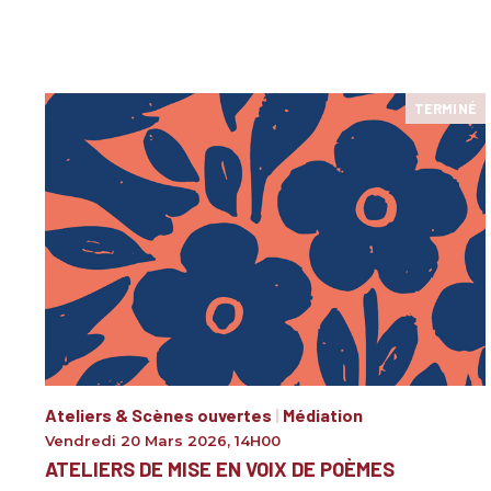
TERMINÉ
Ateliers & Scènes ouvertes
|
Médiation
Vendredi 20 Mars 2026
,
14H00
ATELIERS DE MISE EN VOIX DE POÈMES