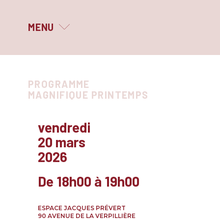
MENU
MAGNIFIQUE PRINTEMPS
PROGRAMME
LE FESTIVAL
MAGNIFIQUE PRINTEMPS
QUI SOMMES-NOUS ?
vendredi
LES PARTENAIRES
20 mars
elier
s
2026
ARCHIVES
écriture
ra
De 18h00 à 19h00
étique
ec
owcase
ESPACE JACQUES PRÉVERT
90 AVENUE DE LA VERPILLIÈRE