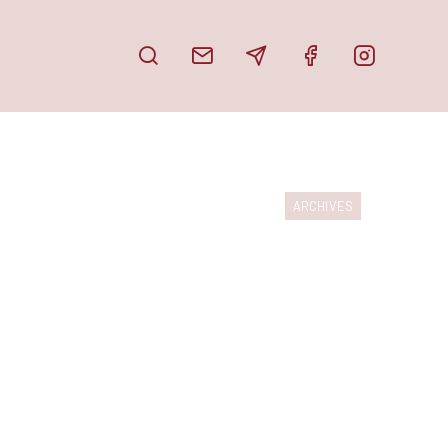
PUBLICATIONS
DOSSIER DE PRESSE
ARCHIVES
PARUTIONS
PARTAGE TON HAÏKU
EN IMAGES