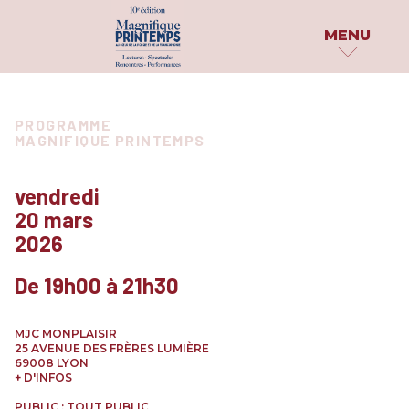
MENU
MAGNIFIQUE
PROGRAMME
PUBLICATIONS
PROGRAMME
PRINTEMPS
MAGNIFIQUE PRINTEMPS
PAR DATE
DOSSIER DE PRESS
LE FESTIVAL
PAR INVITÉS
PARUTIONS
vendredi
QUI SOMMES-NOUS ?
20 mars
PARTAGE TON HAÏK
PAR
2026
CATÉGORIE
LES PARTENAIRES
EN IMAGES
ATELIERS & SCÈNES OUVERTES
De 19h00 à 21h30
ARCHIVES
CONCOURS & PRIX
CONFÉRENCES
MJC MONPLAISIR
EXPÉRIENCES INSOLITES
25 AVENUE DES FRÈRES LUMIÈRE
69008 LYON
EXPOSITIONS
+ D'INFOS
PERFORMANCES & SPECTACLES
PUBLIC : TOUT PUBLIC
PROJECTIONS