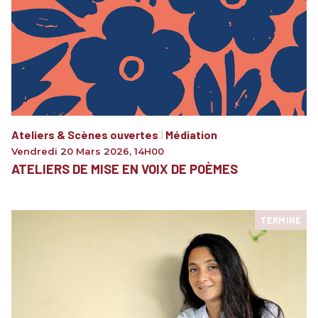
Ateliers & Scènes ouvertes
|
Médiation
Vendredi 20 Mars 2026
,
14H00
ATELIERS DE MISE EN VOIX DE POÈMES
TERMINÉ