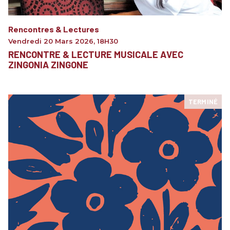
Rencontres & Lectures
Vendredi 20 Mars 2026
,
18H30
RENCONTRE & LECTURE MUSICALE AVEC
ZINGONIA ZINGONE
TERMINÉ