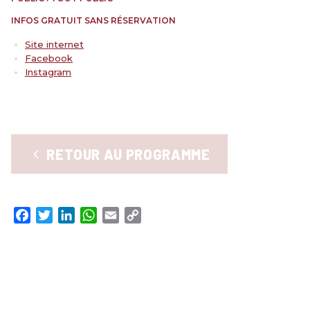
RENCONTRES & LECTURES
INFOS GRATUIT SANS RÉSERVATION
SALONS
Site internet
DANS LES COULISSES DU FESTIVAL
Facebook
Instagram
RETOUR AU PROGRAMME
Facebook
Twitter
LinkedIn
WhatsApp
Email
Copy
Link