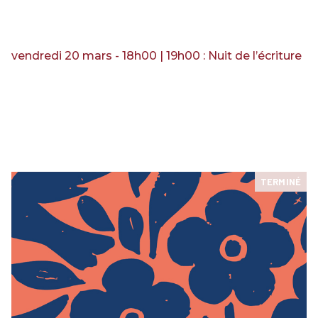
RENCONTRES & LECTURES
SALONS
DANS LES COULISSES DU FESTIVAL
vendredi 20 mars - 18h00 | 19h00 : Nuit de l’écriture
TERMINÉ