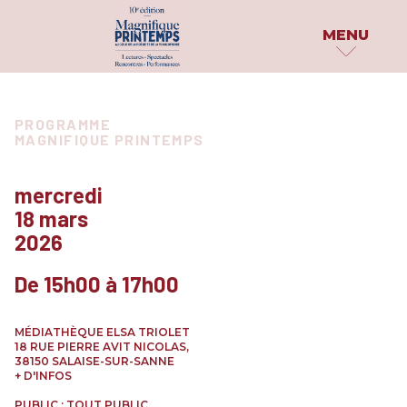
MENU
MAGNIFIQUE
PROGRAMME
PUBLICATIONS
PROGRAMME
PRINTEMPS
MAGNIFIQUE PRINTEMPS
PAR DATE
DOSSIER DE PRESS
LE FESTIVAL
PAR INVITÉS
PARUTIONS
mercredi
QUI SOMMES-NOUS ?
18 mars
PARTAGE TON HAÏK
PAR
2026
CATÉGORIE
LES PARTENAIRES
EN IMAGES
ATELIERS & SCÈNES OUVERTES
De 15h00 à 17h00
ARCHIVES
CONCOURS & PRIX
CONFÉRENCES
MÉDIATHÈQUE ELSA TRIOLET
EXPÉRIENCES INSOLITES
18 RUE PIERRE AVIT NICOLAS,
38150 SALAISE-SUR-SANNE
EXPOSITIONS
+ D'INFOS
PERFORMANCES & SPECTACLES
PUBLIC : TOUT PUBLIC
PROJECTIONS