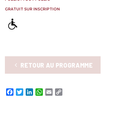
RENCONTRES & LECTURES
GRATUIT SUR INSCRIPTION
SALONS
DANS LES COULISSES DU FESTIVAL
RETOUR AU PROGRAMME
Facebook
Twitter
LinkedIn
WhatsApp
Email
Copy
Link