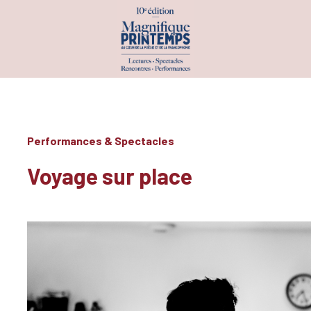
PROGRAMME
PAR DATE
Performances & Spectacles
PAR INVITÉS
Voyage sur place
PAR CATÉGORIE
ATELIERS & SCÈNES OUVERTES
CONCOURS & PRIX
CONFÉRENCES
EXPÉRIENCES INSOLITES
EXPOSITIONS
PERFORMANCES & SPECTACLES