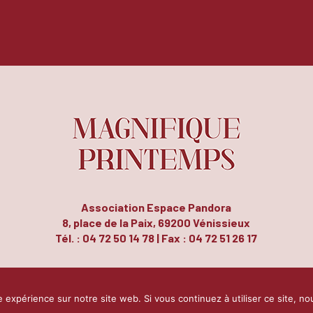
Association Espace Pandora
8, place de la Paix, 69200 Vénissieux
Tél. : 04 72 50 14 78 | Fax : 04 72 51 26 17
Contact
Mentions légales
Plan du site
|
|
e expérience sur notre site web. Si vous continuez à utiliser ce site, n