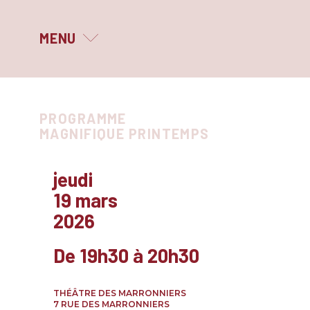
MENU
MAGNIFIQUE PRINTEMPS
PROGRAMME
LE FESTIVAL
MAGNIFIQUE PRINTEMPS
QUI SOMMES-NOUS ?
jeudi
LES PARTENAIRES
19 mars
smologies
2026
ARCHIVES
ût
De 19h30 à 20h30
anson
s
isons
THÉÂTRE DES MARRONNIERS
7 RUE DES MARRONNIERS