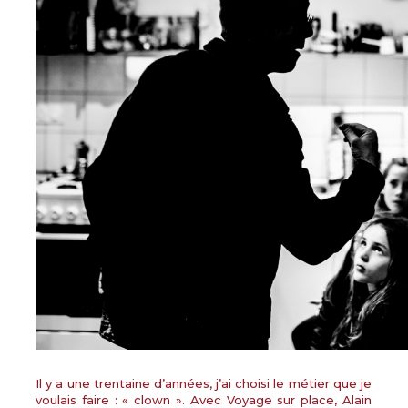
PROJECTIONS
RENCONTRES & LECTURES
SALONS
DANS LES COULISSES DU FESTIVAL
Il y a une trentaine d’années, j’ai choisi le métier que je
voulais faire : « clown ». Avec Voyage sur place, Alain