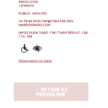
ésie
69002 LYON
+ D'INFOS
tour
PUBLIC : ADULTES
u
04 78 85 39 81 / RP@THEATRE-DES-
MARRONNIERS.COM
onde
INFOS PLEIN TARIF : 17€ / TARIF RÉDUIT : 12€
/ TG : 15€
vant
Réservation en ligne
RETOUR AU
PROGRAMME