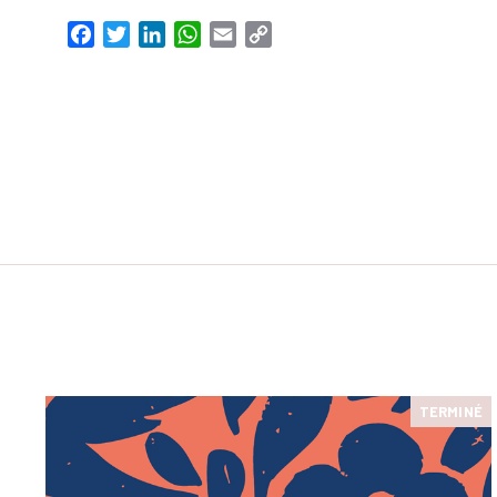
Facebook
Twitter
LinkedIn
WhatsApp
Email
Copy
Link
TERMINÉ