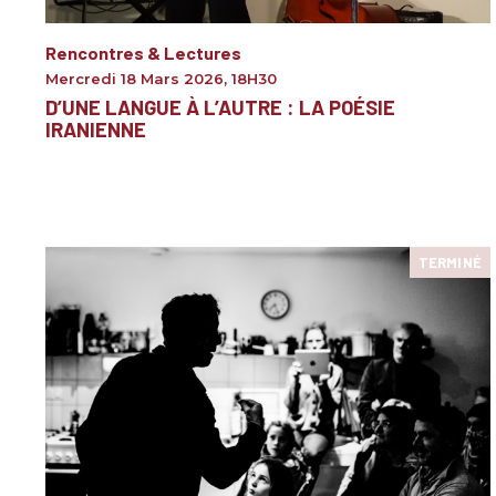
Rencontres & Lectures
Mercredi 18 Mars 2026
,
18H30
D’UNE LANGUE À L’AUTRE : LA POÉSIE
IRANIENNE
TERMINÉ