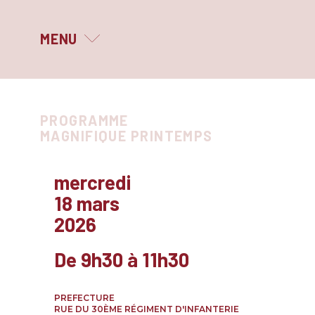
MENU
MAGNIFIQUE PRINTEMPS
PROGRAMME
LE FESTIVAL
MAGNIFIQUE PRINTEMPS
QUI SOMMES-NOUS ?
mercredi
LES PARTENAIRES
18 mars
yage
tit
2026
ARCHIVES
r
et'
De 9h30 à 11h30
ace
PREFECTURE
RUE DU 30ÈME RÉGIMENT D'INFANTERIE