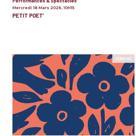
Performances & Spectacles
Mercredi 18 Mars 2026
,
10H15
PETIT POET’
TERMINÉ