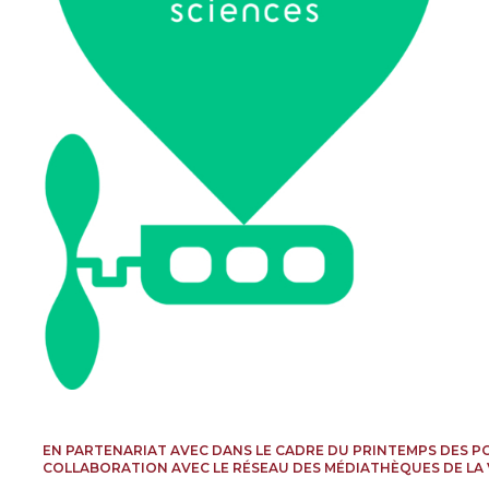
EN PARTENARIAT AVEC DANS LE CADRE DU PRINTEMPS DES PO
COLLABORATION AVEC LE RÉSEAU DES MÉDIATHÈQUES DE LA 