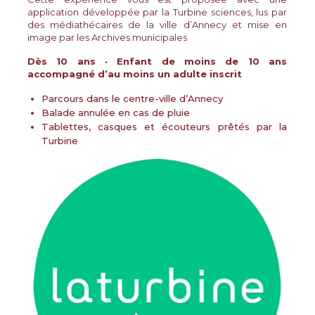
application développée par la Turbine sciences, lus par
des médiathécaires de la ville d’Annecy et mise en
image par les Archives municipales
Dès 10 ans · Enfant de moins de 10 ans
accompagné d’au moins un adulte inscrit
Parcours dans le centre-ville d’Annecy
Balade annulée en cas de pluie
Tablettes, casques et écouteurs prêtés par la
Turbine