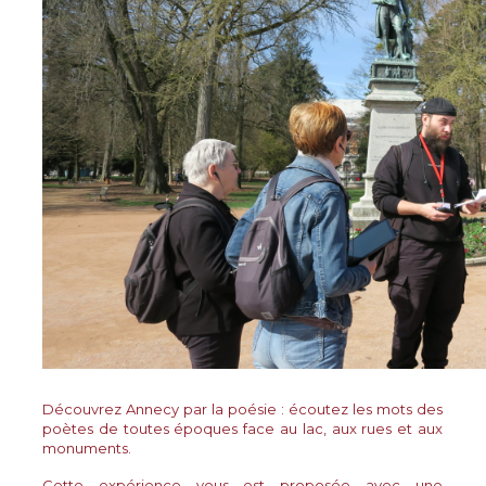
PROJECTIONS
RENCONTRES & LECTURES
SALONS
DANS LES COULISSES DU FESTIVAL
Découvrez Annecy par la poésie : écoutez les mots des
poètes de toutes époques face au lac, aux rues et aux
monuments.
Cette expérience vous est proposée avec une