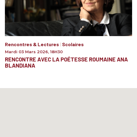
Rencontres & Lectures
|
Scolaires
Mardi 03 Mars 2026
,
18H30
RENCONTRE AVEC LA POÉTESSE ROUMAINE ANA
BLANDIANA