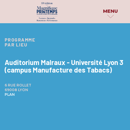
MENU
MAGNIFIQUE
PROGRAMME
PUBLICATIONS
PROGRAMME
PRINTEMPS
PAR LIEU
PAR DATE
DOSSIER DE PRESS
LE FESTIVAL
PAR INVITÉS
PARUTIONS
Auditorium Malraux - Université Lyon 3
QUI SOMMES-NOUS ?
(campus Manufacture des Tabacs)
PARTAGE TON HAÏK
PAR
CATÉGORIE
LES PARTENAIRES
EN IMAGES
6 RUE ROLLET
ATELIERS & SCÈNES OUVERTES
69008 LYON
ARCHIVES
PLAN
CONCOURS & PRIX
CONFÉRENCES
EXPÉRIENCES INSOLITES
EXPOSITIONS
PERFORMANCES & SPECTACLES
PROJECTIONS