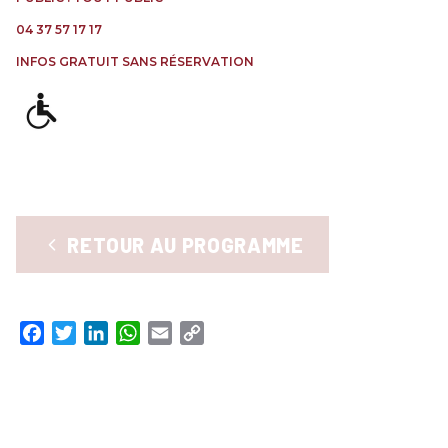
RENCONTRES & LECTURES
04 37 57 17 17
SALONS
INFOS GRATUIT SANS RÉSERVATION
DANS LES COULISSES DU FESTIVAL
RETOUR AU PROGRAMME
Facebook
Twitter
LinkedIn
WhatsApp
Email
Copy
Link