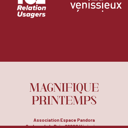
Association Espace Pandora
8, place de la Paix, 69200 Vénissieux