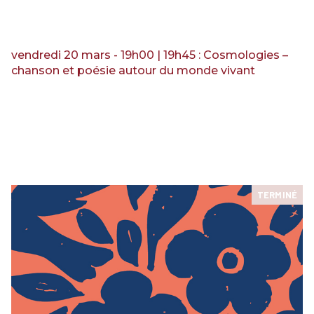
RENCONTRES & LECTURES
SALONS
DANS LES COULISSES DU FESTIVAL
vendredi 20 mars - 19h00 | 19h45 : Cosmologies –
chanson et poésie autour du monde vivant
TERMINÉ