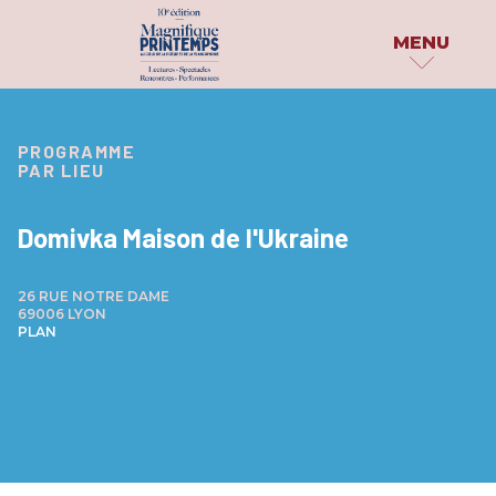
MENU
MAGNIFIQUE
PROGRAMME
PUBLICATIONS
PROGRAMME
PRINTEMPS
PAR LIEU
PAR DATE
DOSSIER DE PRESS
LE FESTIVAL
PAR INVITÉS
PARUTIONS
Domivka Maison de l'Ukraine
QUI SOMMES-NOUS ?
PARTAGE TON HAÏK
PAR
CATÉGORIE
26 RUE NOTRE DAME
LES PARTENAIRES
EN IMAGES
69006 LYON
PLAN
ATELIERS & SCÈNES OUVERTES
ARCHIVES
CONCOURS & PRIX
CONFÉRENCES
EXPÉRIENCES INSOLITES
EXPOSITIONS
PERFORMANCES & SPECTACLES
PROJECTIONS