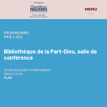
MENU
MAGNIFIQUE
PROGRAMME
PUBLICATIONS
PROGRAMME
PRINTEMPS
PAR LIEU
PAR DATE
DOSSIER DE PRESS
LE FESTIVAL
PAR INVITÉS
PARUTIONS
Bibliothèque de la Part-Dieu, salle de
QUI SOMMES-NOUS ?
conférence
PARTAGE TON HAÏK
PAR
CATÉGORIE
LES PARTENAIRES
EN IMAGES
30 BOULEVARD VIVIER-MERLE
ATELIERS & SCÈNES OUVERTES
69003 LYON
ARCHIVES
PLAN
CONCOURS & PRIX
CONFÉRENCES
EXPÉRIENCES INSOLITES
EXPOSITIONS
PERFORMANCES & SPECTACLES
PROJECTIONS