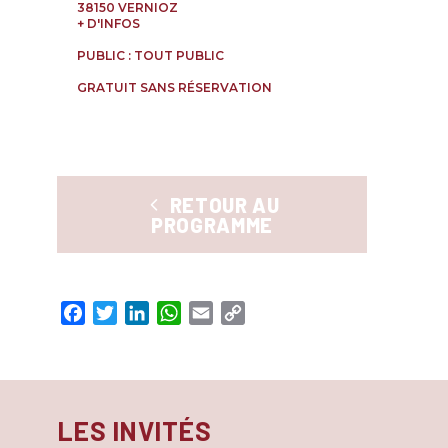
uton
38150 VERNIOZ
uton
+ D'INFOS
PUBLIC : TOUT PUBLIC
GRATUIT SANS RÉSERVATION
RETOUR AU
PROGRAMME
Facebook
Twitter
LinkedIn
WhatsApp
Email
Copy
Link
LES INVITÉS