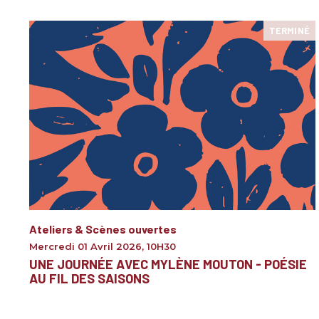
TERMINÉ
Ateliers & Scènes ouvertes
Mercredi 01 Avril 2026
,
10H30
UNE JOURNÉE AVEC MYLÈNE MOUTON - POÉSIE
AU FIL DES SAISONS