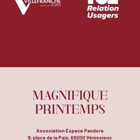
Association Espace Pandora
8, place de la Paix, 69200 Vénissieux