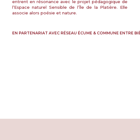
entrent en résonance avec le projet pédagogique de
PROJECTIONS
l’Espace naturel Sensible de l’Île de la Platière. Elle
RENCONTRES & LECTURES
associe alors poésie et nature.
SALONS
DANS LES COULISSES DU FESTIVAL
EN PARTENARIAT AVEC RÉSEAU ÉCUME & COMMUNE ENTRE BI