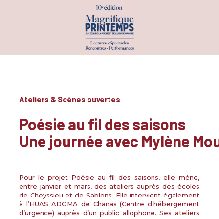
PROGRAMME
PAR DATE
Ateliers & Scènes ouvertes
PAR INVITÉS
Poésie au fil des saisons
PAR CATÉGORIE
Une journée avec Mylène Mo
ATELIERS & SCÈNES OUVERTES
CONCOURS & PRIX
CONFÉRENCES
Pour le projet
Poésie au fil des saisons
, elle mène,
entre janvier et mars, des ateliers auprès des écoles
EXPÉRIENCES INSOLITES
de Cheyssieu et de Sablons. Elle intervient également
EXPOSITIONS
à l’HUAS ADOMA de Chanas (Centre d’hébergement
PERFORMANCES & SPECTACLES
d’urgence) auprès d’un public allophone. Ses ateliers