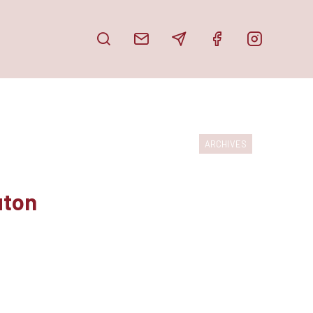
PUBLICATIONS
DOSSIER DE PRESSE
ARCHIVES
PARUTIONS
PARTAGE TON HAÏKU
uton
EN IMAGES