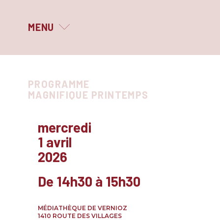
MENU
MAGNIFIQUE PRINTEMPS
PROGRAMME
LE FESTIVAL
MAGNIFIQUE PRINTEMPS
QUI SOMMES-NOUS ?
mercredi
LES PARTENAIRES
1 avril
ne
ne
2026
ARCHIVES
urnée
urnée
De 14h30 à 15h30
ec
ec
lène
lène
MÉDIATHÈQUE DE VERNIOZ
1410 ROUTE DES VILLAGES