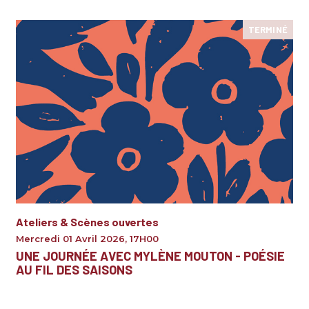
TERMINÉ
Ateliers & Scènes ouvertes
Mercredi 01 Avril 2026
,
17H00
UNE JOURNÉE AVEC MYLÈNE MOUTON - POÉSIE
AU FIL DES SAISONS