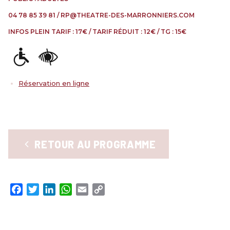
RENCONTRES & LECTURES
04 78 85 39 81 / RP@THEATRE-DES-MARRONNIERS.COM
SALONS
INFOS PLEIN TARIF : 17€ / TARIF RÉDUIT : 12€ / TG : 15€
DANS LES COULISSES DU FESTIVAL
Réservation en ligne
RETOUR AU PROGRAMME
Facebook
Twitter
LinkedIn
WhatsApp
Email
Copy
Link