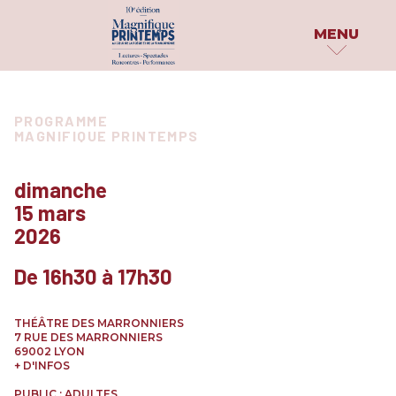
MENU
MAGNIFIQUE
PROGRAMME
PUBLICATIONS
PROGRAMME
PRINTEMPS
MAGNIFIQUE PRINTEMPS
PAR DATE
DOSSIER DE PRESS
LE FESTIVAL
PAR INVITÉS
PARUTIONS
dimanche
QUI SOMMES-NOUS ?
15 mars
PARTAGE TON HAÏK
PAR
2026
CATÉGORIE
LES PARTENAIRES
EN IMAGES
ATELIERS & SCÈNES OUVERTES
De 16h30 à 17h30
ARCHIVES
CONCOURS & PRIX
CONFÉRENCES
THÉÂTRE DES MARRONNIERS
EXPÉRIENCES INSOLITES
7 RUE DES MARRONNIERS
69002 LYON
EXPOSITIONS
+ D'INFOS
PERFORMANCES & SPECTACLES
PUBLIC : ADULTES
PROJECTIONS