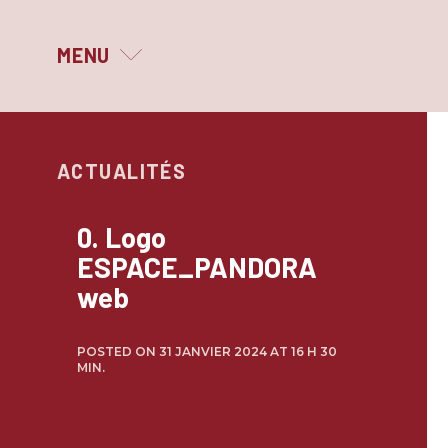
MENU
MAGNIFIQUE PRINTEMPS
ACTUALITÉS
LE FESTIVAL
QUI SOMMES-NOUS ?
0. Logo
ESPACE_PANDORA
LES PARTENAIRES
web
ARCHIVES
POSTED ON 31 JANVIER 2024 AT 16 H 30
MIN.