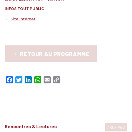
RENCONTRES & LECTURES
INFOS TOUT PUBLIC
SALONS
Site internet
DANS LES COULISSES DU FESTIVAL
RETOUR AU PROGRAMME
Facebook
Twitter
LinkedIn
WhatsApp
Email
Copy
Link
Rencontres & Lectures
ARCHIVES