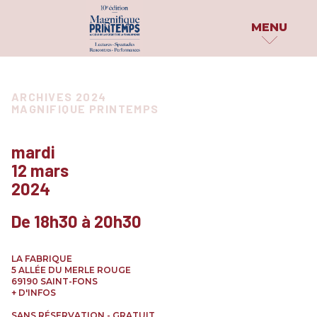
MENU
MAGNIFIQUE
PROGRAMME
PUBLICATIONS
ARCHIVES 2024
PRINTEMPS
MAGNIFIQUE PRINTEMPS
PAR DATE
DOSSIER DE PRESS
LE FESTIVAL
PAR INVITÉS
PARUTIONS
mardi
QUI SOMMES-NOUS ?
12 mars
PARTAGE TON HAÏK
PAR
2024
CATÉGORIE
LES PARTENAIRES
EN IMAGES
ATELIERS & SCÈNES OUVERTES
De 18h30 à 20h30
ARCHIVES
CONCOURS & PRIX
CONFÉRENCES
LA FABRIQUE
EXPÉRIENCES INSOLITES
5 ALLÉE DU MERLE ROUGE
69190 SAINT-FONS
EXPOSITIONS
+ D'INFOS
PERFORMANCES & SPECTACLES
SANS RÉSERVATION - GRATUIT
PROJECTIONS