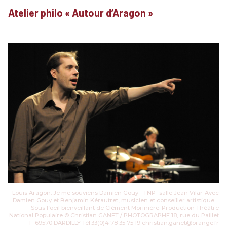
Atelier philo « Autour d’Aragon »
Louis Aragon. Je me souviens Damien Gouy - TNP- salle Jean Vilar-Avec
Damien Gouy et Benjamin Kérautret, musicien et conseiller artistique.
Sous l’oeil bienveillant de Clément Morinière. Production Théâtre
National Populaire © Christian GANET / PHOTOGRAPHE 18, rue du Paillet
F-69570 DARDILLY Tèl:33(0)4 78 35 75 19 christian.ganet@orange.fr