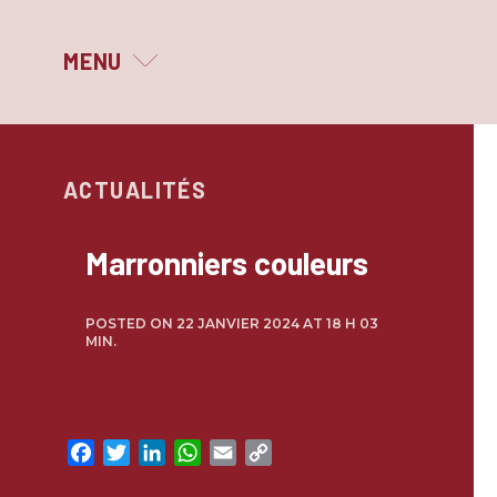
MENU
MAGNIFIQUE PRINTEMPS
ACTUALITÉS
LE FESTIVAL
QUI SOMMES-NOUS ?
Marronniers couleurs
LES PARTENAIRES
POSTED ON 22 JANVIER 2024 AT 18 H 03
MIN.
ARCHIVES
Facebook
Twitter
LinkedIn
WhatsApp
Email
Copy
Link