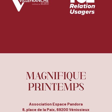
Association Espace Pandora
8, place de la Paix, 69200 Vénissieux