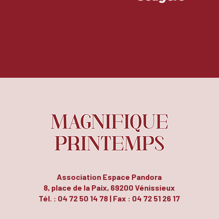
Association Espace Pandora
8, place de la Paix, 69200 Vénissieux
Tél. : 04 72 50 14 78 | Fax : 04 72 51 26 17