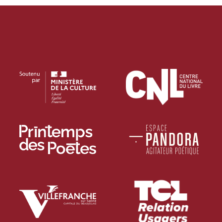
PROJECTIONS
RENCONTRES & LECTURES
SALONS
DANS LES COULISSES DU FESTIVAL