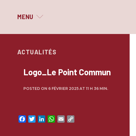
MENU
MAGNIFIQUE PRINTEMPS
ACTUALITÉS
LE FESTIVAL
QUI SOMMES-NOUS ?
Logo_Le Point Commun
LES PARTENAIRES
POSTED ON 6 FÉVRIER 2025 AT 11 H 36 MIN.
ARCHIVES
Facebook
Twitter
LinkedIn
WhatsApp
Email
Copy
Link