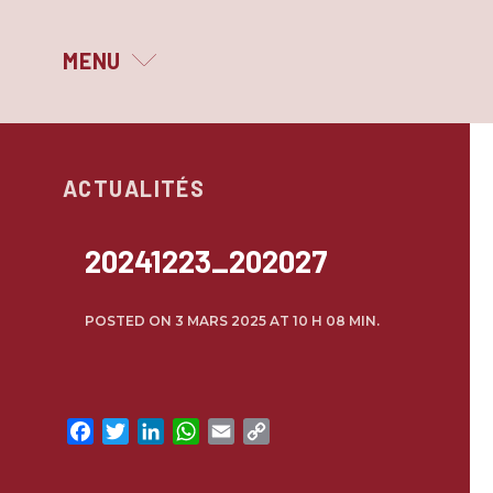
MENU
MAGNIFIQUE PRINTEMPS
ACTUALITÉS
LE FESTIVAL
QUI SOMMES-NOUS ?
20241223_202027
LES PARTENAIRES
POSTED ON 3 MARS 2025 AT 10 H 08 MIN.
ARCHIVES
Facebook
Twitter
LinkedIn
WhatsApp
Email
Copy
Link