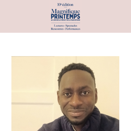
PROGRAMME
PAR DATE
PAR INVITÉS
PAR CATÉGORIE
ATELIERS & SCÈNES OUVERTES
CONCOURS & PRIX
CONFÉRENCES
EXPÉRIENCES INSOLITES
EXPOSITIONS
PERFORMANCES & SPECTACLES